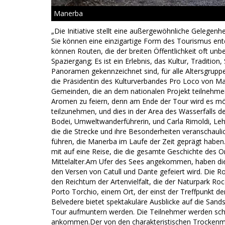
Manerba
„Die Initiative stellt eine außergewöhnliche Gelegenhe
Sie können eine einzigartige Form des Tourismus entd
können Routen, die der breiten Öffentlichkeit oft unbe
Spaziergang; Es ist ein Erlebnis, das Kultur, Traditio
Panoramen gekennzeichnet sind, für alle Altersgruppe
die Präsidentin des Kulturverbandes Pro Loco von Man
Gemeinden, die an dem nationalen Projekt teilnehmen
Aromen zu feiern, denn am Ende der Tour wird es mög
teilzunehmen, und dies in der Area des Wasserfalls d
Bodei, Umweltwanderführerin, und Carla Rimoldi, Lehr
die die Strecke und ihre Besonderheiten veranschaul
führen, die Manerba im Laufe der Zeit geprägt haben
mit auf eine Reise, die die gesamte Geschichte des 
Mittelalter.Am Ufer des Sees angekommen, haben die 
den Versen von Catull und Dante gefeiert wird. Die R
den Reichtum der Artenvielfalt, die der Naturpark Ro
Porto Torchio, einem Ort, der einst der Treffpunkt d
Belvedere bietet spektakuläre Ausblicke auf die Sand
Tour aufmuntern werden. Die Teilnehmer werden schl
ankommen.Der von den charakteristischen Trockenma