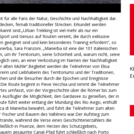
it für alle Fans der Natur, Geschichte und Nachhaltigkeit dar.
ecken, fernab traditioneller Strecken. Erkundet werden
kannt sind.„Urban Trekking ist viel mehr als nur ein
n, Sport und Genuss auf Routen vereint, die durch exklusive
n geeignet sind und kein besonderes Training erfordern“, so
erba, Sara Franzoni. „Manerba ist eine der 101 italienischen
, um ihr Territorium, seine Schönheit und, warum nicht, seine
lich sein, an einer Verkostung im Namen der Nachhaltigkeit
er alten Mühle“.Begleitet werden die Teilnehmer von Elisa
K
erin und Liebhaberin des Territoriums und der Traditionen,
E
ichen und die Besucher durch die Epochen und Ereignisse
.Die Route beginnt in Pieve Vecchia und nimmt die Teilnehmer
Ortes umfasst, von der Vorgeschichte über die Römer bis zum
Ausflügler die Möglichkeit, den Gardasee zu genießen, der in
oute führt weiter entlang der Mündung des Rio Avigo, enthüllt
cca di Manerba bewahrt, und führt die Teilnehmer zum alten
er Fischer und Bauern des Valtènesi war.Der Aufstieg zum
strände, während die Verse eines Geschichtenerzählers die
ießlich in Pisenze, dem Herzen des Schutzgebiets,
uern gesäumte Canal-Pfad führt schließlich nach Porto