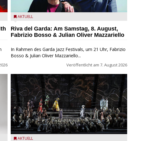
zz
Fabrizio Bosso & Julian Oliver Mazzariello zu Gast beim
AKTUELL
Garda Jazz Festival
ith
Riva del Garda: Am Samstag, 8. August,
Fabrizio Bosso & Julian Oliver Mazzariello
n
In Rahmen des Garda Jazz Festivals, um 21 Uhr, Fabrizio
Bosso & Julian Oliver Mazzariello...
2026
Veröffentlicht am
7. August 2026
t
Turandot in der Arena von Verona - Ennevi für
AKTUELL