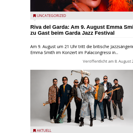
Riva del Garda - Emma Smith zu Gast beim Garda Ja
UNCATEGORIZED
Festival
Riva del Garda: Am 9. August Emma Sm
zu Gast beim Garda Jazz Festival
Am 9. August um 21 Uhr tritt die britische Jazzsängeri
Emma Smith im Konzert im Palacongressi in...
Veröffentlicht am
8. August 
Castelnuovo del Garda: Die "Dirotta su Cuba" zu Gas
AKTUELL