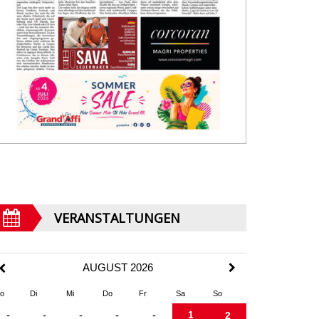
VERANSTALTUNGEN
AUGUST 2026
o
Di
Mi
Do
Fr
Sa
So
1
-
-
-
-
-
2