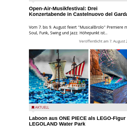
beim MusicalBrolo
Open-Air-Musikfestival: Drei
Konzertabende in Castelnuovo del Gard
Vom 7. bis 9. August feiert "MusicalBrolo" Premiere m
Soul, Funk, Swing und Jazz. Höhepunkt ist...
Veröffentlicht am
7. August 
Laboon aus ONE PIECE als LEGO-Figur im LEGOLA
AKTUELL
Water Park
Laboon aus ONE PIECE als LEGO-Figur
LEGOLAND Water Park