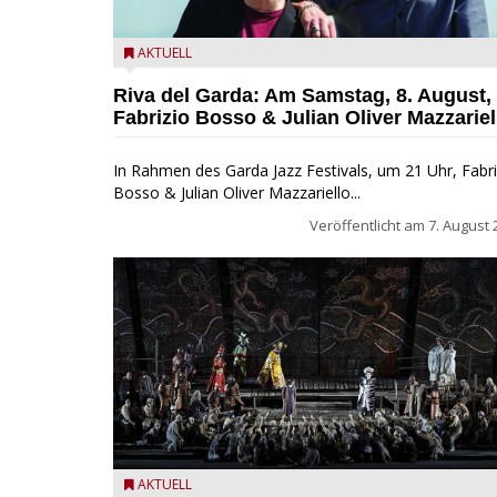
Fabrizio Bosso & Julian Oliver Mazzariello zu Gast b
AKTUELL
Garda Jazz Festival
Riva del Garda: Am Samstag, 8. August,
Fabrizio Bosso & Julian Oliver Mazzariel
In Rahmen des Garda Jazz Festivals, um 21 Uhr, Fabri
Bosso & Julian Oliver Mazzariello...
Veröffentlicht am
7. August 
Turandot in der Arena von Verona - Ennevi für
AKTUELL