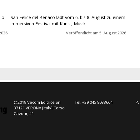
llo
San Felice del Benaco lädt vom 6. bis 8. August zu einem
immersiven Festival mit Kunst, Musik,...
2026
Veröffentlicht am
5. August 2026
@2019 Vecom Editrice Srl
Tel. +39 045 8033664
P.
37121 VERONA [Italy] Corso
Cavour, 41