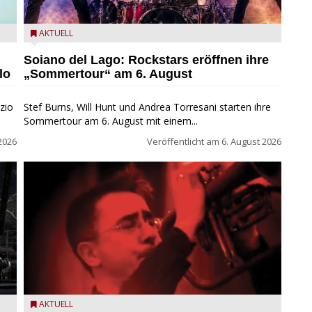
eim
Stef Burns, Will Hunt und Andrea Torresani im Summer
AKTUELL
Rock Explosion Tour
Soiano del Lago: Rockstars eröffnen ihre
lo
„Sommertour“ am 6. August
zio
Stef Burns, Will Hunt und Andrea Torresani starten ihre
Sommertour am 6. August mit einem...
2026
Veröffentlicht am
6. August 2026
Beppe Zorzella Trio zu Gast beim Garda Jazz Festival
AKTUELL