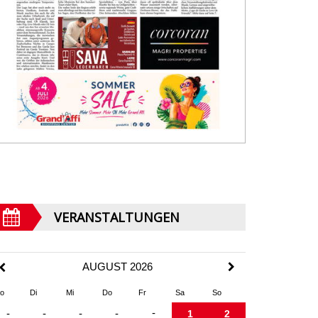
VERANSTALTUNGEN
AUGUST 2026
o
Di
Mi
Do
Fr
Sa
So
-
-
-
-
-
1
2