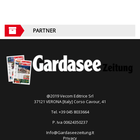
PARTNER
@2019 Vecom Editrice Srl
37121 VERONA [Italy] Corso Cavour, 41
Tel. +39 045 8033664
P. Iva 00624350237
Info@Gardaseezeitung.It
Privacy