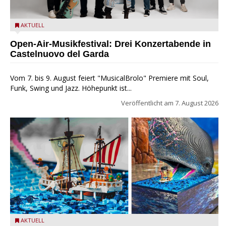
Castelnuovo del Garda: Die "Dirotta su Cuba" zu Gast beim
AKTUELL
MusicalBrolo
Open-Air-Musikfestival: Drei Konzertabende in
Castelnuovo del Garda
Vom 7. bis 9. August feiert "MusicalBrolo" Premiere mit Soul,
Funk, Swing und Jazz. Höhepunkt ist...
Veröffentlicht am
7. August 2026
Laboon aus ONE PIECE als LEGO-Figur im LEGOLAND Water
AKTUELL