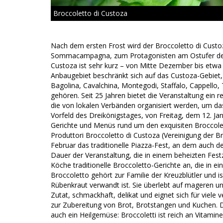
Broccoletto di Custoza
Nach dem ersten Frost wird der Broccoletto di Cust
Sommacampagna, zum Protagonisten am Ostufer des u
Custoza ist sehr kurz – von Mitte Dezember bis etwa 
Anbaugebiet beschränkt sich auf das Custoza-Gebiet,
Bagolina, Cavalchina, Montegodi, Staffalo, Cappello
gehören. Seit 25 Jahren bietet die Veranstaltung ein
die von lokalen Verbänden organisiert werden, um d
Vorfeld des Dreikönigstages, von Freitag, dem 12. Jan
Gerichte und Menüs rund um den exquisiten Broccolett
Produttori Broccoletto di Custoza (Vereinigung der B
Februar das traditionelle Piazza-Fest, an dem auch d
Dauer der Veranstaltung, die in einem beheizten Festz
Köche traditionelle Broccoletto-Gerichte an, die in
Broccoletto gehört zur Familie der Kreuzblütler und i
Rübenkraut verwandt ist. Sie überlebt auf mageren u
Zutat, schmackhaft, delikat und eignet sich für viele
zur Zubereitung von Brot, Brotstangen und Kuchen. D
auch ein Heilgemüse: Broccoletti ist reich an Vitamin