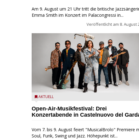
Am 9. August um 21 Uhr tritt die britische Jazzsängeri
Emma Smith im Konzert im Palacongressi in...
Veröffentlicht am
8. August 
Castelnuovo del Garda: Die "Dirotta su Cuba" zu Gas
AKTUELL
beim MusicalBrolo
Open-Air-Musikfestival: Drei
Konzertabende in Castelnuovo del Gard
Vom 7. bis 9. August feiert "MusicalBrolo" Premiere m
Soul, Funk, Swing und Jazz. Höhepunkt ist...