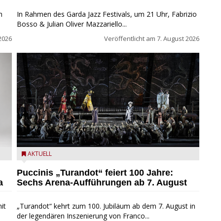
n
In Rahmen des Garda Jazz Festivals, um 21 Uhr, Fabrizio
Bosso & Julian Oliver Mazzariello...
2026
Veröffentlicht am
7. August 2026
t
Turandot in der Arena von Verona - Ennevi für
AKTUELL
Fondazione Arena di Verona
Puccinis „Turandot“ feiert 100 Jahre:
a
Sechs Arena-Aufführungen ab 7. August
it
„Turandot“ kehrt zum 100. Jubiläum ab dem 7. August in
der legendären Inszenierung von Franco...