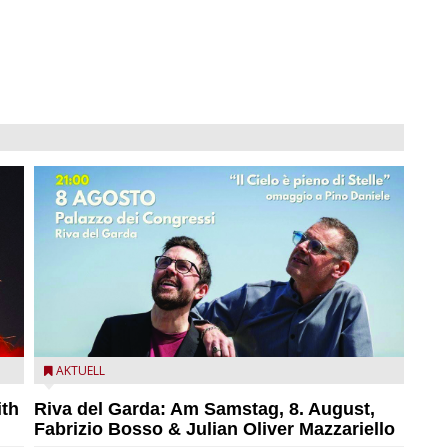
zz
Fabrizio Bosso & Julian Oliver Mazzariello zu Gast beim
AKTUELL
Garda Jazz Festival
ith
Riva del Garda: Am Samstag, 8. August,
Fabrizio Bosso & Julian Oliver Mazzariello