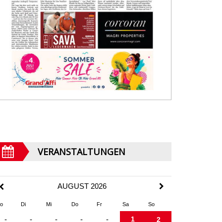
VERANSTALTUNGEN
AUGUST 2026
o
Di
Mi
Do
Fr
Sa
So
1
-
-
-
-
-
2