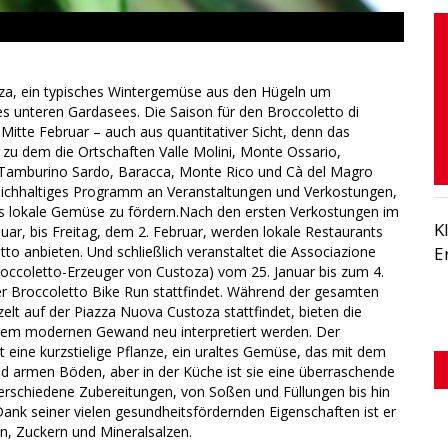
oza, ein typisches Wintergemüse aus den Hügeln um
nteren Gardasees. Die Saison für den Broccoletto di
Mitte Februar – auch aus quantitativer Sicht, denn das
 zu dem die Ortschaften Valle Molini, Monte Ossario,
, Tamburino Sardo, Baracca, Monte Rico und Cà del Magro
 reichhaltiges Programm an Veranstaltungen und Verkostungen,
as lokale Gemüse zu fördern.Nach den ersten Verkostungen im
K
uar, bis Freitag, dem 2. Februar, werden lokale Restaurants
o anbieten. Und schließlich veranstaltet die Associazione
E
roccoletto-Erzeuger von Custoza) vom 25. Januar bis zum 4.
er Broccoletto Bike Run stattfindet. Während der gesamten
elt auf der Piazza Nuova Custoza stattfindet, bieten die
 einem modernen Gewand neu interpretiert werden. Der
st eine kurzstielige Pflanze, ein uraltes Gemüse, das mit dem
nd armen Böden, aber in der Küche ist sie eine überraschende
 verschiedene Zubereitungen, von Soßen und Füllungen bis hin
ank seiner vielen gesundheitsfördernden Eigenschaften ist er
en, Zuckern und Mineralsalzen.