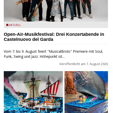
Castelnuovo del Garda: Die "Dirotta su Cuba" zu Gast beim
AKTUELL
MusicalBrolo
Open-Air-Musikfestival: Drei Konzertabende in
Castelnuovo del Garda
Vom 7. bis 9. August feiert "MusicalBrolo" Premiere mit Soul,
Funk, Swing und Jazz. Höhepunkt ist...
Veröffentlicht am
7. August 2026