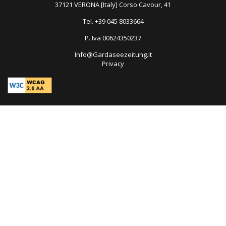
37121 VERONA [Italy] Corso Cavour, 41
Tel. +39 045 8033664
P. Iva 00624350237
Info@Gardaseezeitung.It
Privacy
Open
in
new
tab