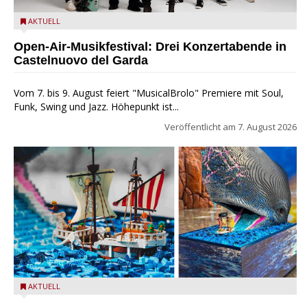
Castelnuovo del Garda: Die "Dirotta su Cuba" zu Gast beim
AKTUELL
MusicalBrolo
Open-Air-Musikfestival: Drei Konzertabende in
Castelnuovo del Garda
Vom 7. bis 9. August feiert "MusicalBrolo" Premiere mit Soul,
Funk, Swing und Jazz. Höhepunkt ist...
Veröffentlicht am
7. August 2026
Laboon aus ONE PIECE als LEGO-Figur im LEGOLAND Water
AKTUELL
Park