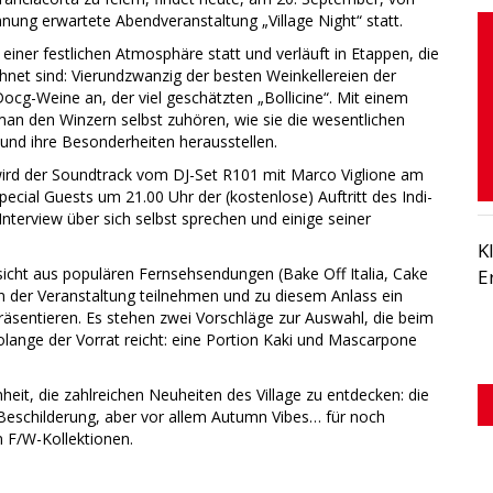
annung erwartete Abendveranstaltung „Village Night“ statt.
 einer festlichen Atmosphäre statt und verläuft in Etappen, die
net sind: Vierundzwanzig der besten Weinkellereien der
cg-Weine an, der viel geschätzten „Bollicine“. Mit einem
man den Winzern selbst zuhören, wie sie die wesentlichen
und ihre Besonderheiten herausstellen.
, wird der Soundtrack vom DJ-Set R101 mit Marco Viglione am
ecial Guests um 21.00 Uhr der (kostenlose) Auftritt des Indi-
terview über sich selbst sprechen und einige seiner
K
icht aus populären Fernsehsendungen (Bake Off Italia, Cake
E
an der Veranstaltung teilnehmen und zu diesem Anlass ein
äsentieren. Es stehen zwei Vorschläge zur Auswahl, die beim
olange der Vorrat reicht: eine Portion Kaki und Mascarpone
heit, die zahlreichen Neuheiten des Village zu entdecken: die
eschilderung, aber vor allem Autumn Vibes… für noch
 F/W-Kollektionen.