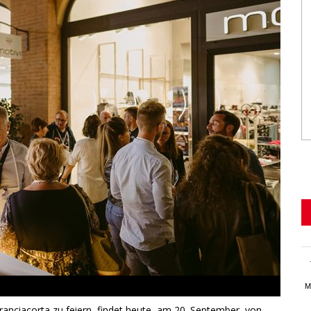
M
nciacorta zu feiern, findet heute, am 20. September, von