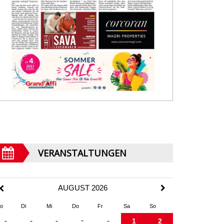
VERANSTALTUNGEN
AUGUST 2026
o
Di
Mi
Do
Fr
Sa
So
-
-
-
-
-
1
2