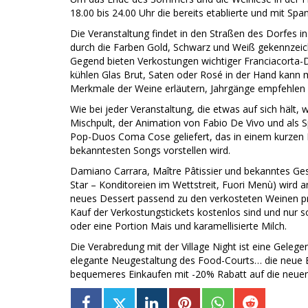
18.00 bis 24.00 Uhr die bereits etablierte und mit Sp
Die Veranstaltung findet in den Straßen des Dorfes in
durch die Farben Gold, Schwarz und Weiß gekennzeich
Gegend bieten Verkostungen wichtiger Franciacorta-Do
kühlen Glas Brut, Saten oder Rosé in der Hand kann 
Merkmale der Weine erläutern, Jahrgänge empfehlen 
Wie bei jeder Veranstaltung, die etwas auf sich hält
Mischpult, der Animation von Fabio De Vivo und als Sp
Pop-Duos Coma Cose geliefert, das in einem kurzen In
bekanntesten Songs vorstellen wird.
Damiano Carrara, Maître Pâtissier und bekanntes Ges
Star – Konditoreien im Wettstreit, Fuori Menù) wird 
neues Dessert passend zu den verkosteten Weinen pr
Kauf der Verkostungstickets kostenlos sind und nur s
oder eine Portion Mais und karamellisierte Milch.
Die Verabredung mit der Village Night ist eine Gelegen
elegante Neugestaltung des Food-Courts… die neue B
bequemeres Einkaufen mit -20% Rabatt auf die neuen