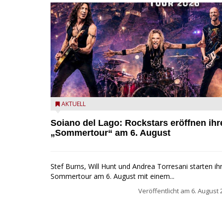
Stef Burns, Will Hunt und Andrea Torresani im Sum
AKTUELL
Rock Explosion Tour
Soiano del Lago: Rockstars eröffnen ihr
„Sommertour“ am 6. August
Stef Burns, Will Hunt und Andrea Torresani starten ih
Sommertour am 6. August mit einem...
Veröffentlicht am
6. August 