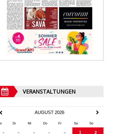
VERANSTALTUNGEN
AUGUST 2026
o
Di
Mi
Do
Fr
Sa
So
1
-
-
-
-
-
2