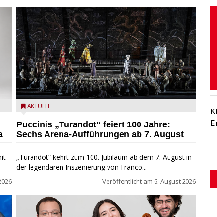
t
Turandot in der Arena von Verona - Ennevi für
AKTUELL
K
Fondazione Arena di Verona
E
Puccinis „Turandot“ feiert 100 Jahre:
a
Sechs Arena-Aufführungen ab 7. August
it
„Turandot“ kehrt zum 100. Jubiläum ab dem 7. August in
der legendären Inszenierung von Franco...
2026
Veröffentlicht am
6. August 2026