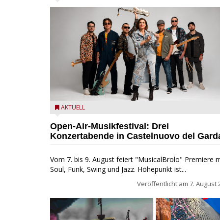
Castelnuovo del Garda: Die "Dirotta su Cuba" zu Gas
AKTUELL
beim MusicalBrolo
Open-Air-Musikfestival: Drei
Konzertabende in Castelnuovo del Gard
Vom 7. bis 9. August feiert "MusicalBrolo" Premiere m
Soul, Funk, Swing und Jazz. Höhepunkt ist...
Veröffentlicht am
7. August 