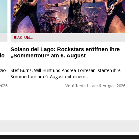
eim
Stef Burns, Will Hunt und Andrea Torresani im Summer
AKTUELL
Rock Explosion Tour
Soiano del Lago: Rockstars eröffnen ihre
lo
„Sommertour“ am 6. August
zio
Stef Burns, Will Hunt und Andrea Torresani starten ihre
Sommertour am 6. August mit einem...
2026
Veröffentlicht am
6. August 2026