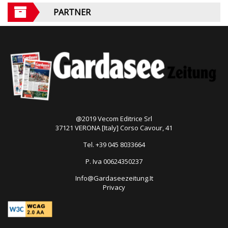
PARTNER
@2019 Vecom Editrice Srl
37121 VERONA [Italy] Corso Cavour, 41
Tel. +39 045 8033664
P. Iva 00624350237
Info@Gardaseezeitung.It
Privacy
Open