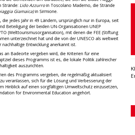
n Strände:
Lido Azzurro
in Toscolano Maderno, die Strände
piaggia Giamaica)
in Sirmione.
 die jedes Jahr in 49 Ländern, ursprünglich nur in Europa, seit
und Beteiligung der beiden UN-Organisationen UNEP
 (Welttourismusorganisation), mit denen die FEE (Stiftung
mmen unterzeichnet hat und die von der UNESCO als weltweit
 nachhaltige Entwicklung anerkannt ist.
as an Badeorte vergeben wird, die Kriterien für eine
tziel dieses Programms ist es, die lokale Politik zahlreicher
ltigkeit auszurichten.
K
rien des Programms vergeben, die regelmäßig aktualisiert
E
u veranlassen, sich für die Lösung und Verbesserung der
inblick auf einen sorgfältigen Umweltschutz einzusetzen,
oundation for Environmental Education angehört.