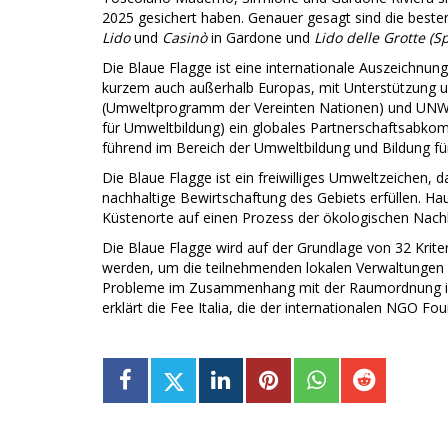
2025 gesichert haben. Genauer gesagt sind die beste
Lido
und
Casinò
in Gardone und
Lido delle Grotte (S
Die Blaue Flagge ist eine internationale Auszeichnung,
kurzem auch außerhalb Europas, mit Unterstützung 
(Umweltprogramm der Vereinten Nationen) und UNWTO
für Umweltbildung) ein globales Partnerschaftsabko
führend im Bereich der Umweltbildung und Bildung für
Die Blaue Flagge ist ein freiwilliges Umweltzeichen, d
nachhaltige Bewirtschaftung des Gebiets erfüllen. Haup
Küstenorte auf einen Prozess der ökologischen Nachha
Die Blaue Flagge wird auf der Grundlage von 32 Krite
werden, um die teilnehmenden lokalen Verwaltungen z
Probleme im Zusammenhang mit der Raumordnung im H
erklärt die Fee Italia, die der internationalen NGO F