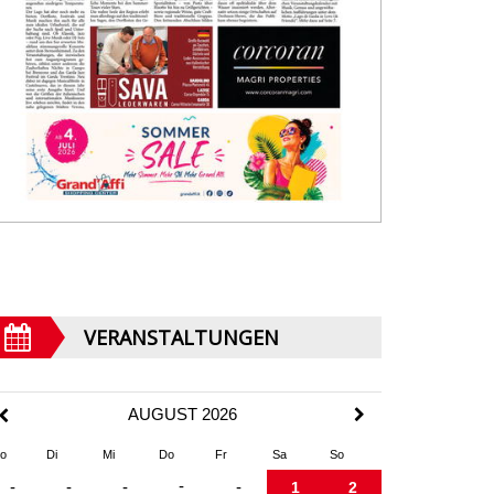
VERANSTALTUNGEN
AUGUST 2026
o
Di
Mi
Do
Fr
Sa
So
-
-
-
-
-
1
2