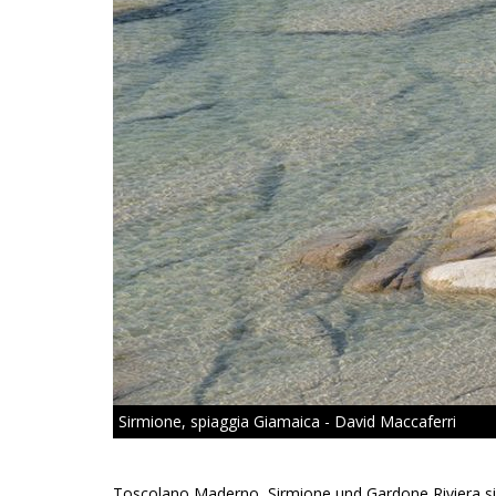
Sirmione, spiaggia Giamaica - David Maccaferri
Toscolano Maderno, Sirmione und Gardone Riviera si