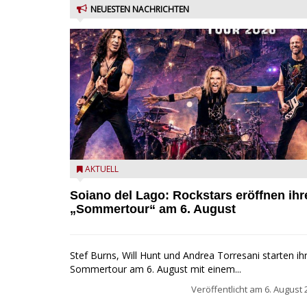
NEUESTEN NACHRICHTEN
Stef Burns, Will Hunt und Andrea Torresani im Sum
AKTUELL
Rock Explosion Tour
Soiano del Lago: Rockstars eröffnen ihr
„Sommertour“ am 6. August
Stef Burns, Will Hunt und Andrea Torresani starten ih
Sommertour am 6. August mit einem...
Veröffentlicht am
6. August 