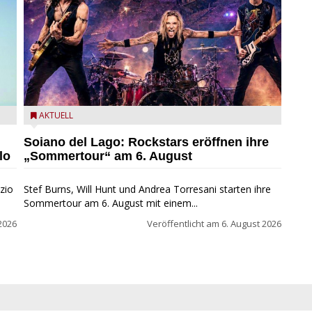
eim
Stef Burns, Will Hunt und Andrea Torresani im Summer
AKTUELL
Rock Explosion Tour
Soiano del Lago: Rockstars eröffnen ihre
lo
„Sommertour“ am 6. August
zio
Stef Burns, Will Hunt und Andrea Torresani starten ihre
Sommertour am 6. August mit einem...
2026
Veröffentlicht am
6. August 2026