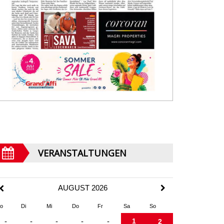
VERANSTALTUNGEN
AUGUST 2026
o
Di
Mi
Do
Fr
Sa
So
1
-
-
-
-
-
2