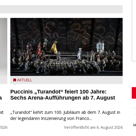
t
Turandot in der Arena von Verona - Ennevi für
AKTUELL
Fondazione Arena di Verona
Puccinis „Turandot“ feiert 100 Jahre:
a
Sechs Arena-Aufführungen ab 7. August
it
„Turandot“ kehrt zum 100. Jubiläum ab dem 7. August in
der legendären Inszenierung von Franco...
M
2026
Veröffentlicht am
6. August 2026