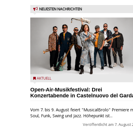
NEUESTEN NACHRICHTEN
Castelnuovo del Garda: Die "Dirotta su Cuba" zu Gas
AKTUELL
beim MusicalBrolo
Open-Air-Musikfestival: Drei
Konzertabende in Castelnuovo del Gard
Vom 7. bis 9. August feiert "MusicalBrolo" Premiere m
Soul, Funk, Swing und Jazz. Höhepunkt ist...
Veröffentlicht am
7. August 