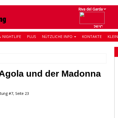
 NIGHTLIFE
PLUS
NÜTZLICHE INFO
KONTAKTE
KLEI
l’Agola und der Madonna
itung #7, Seite 23