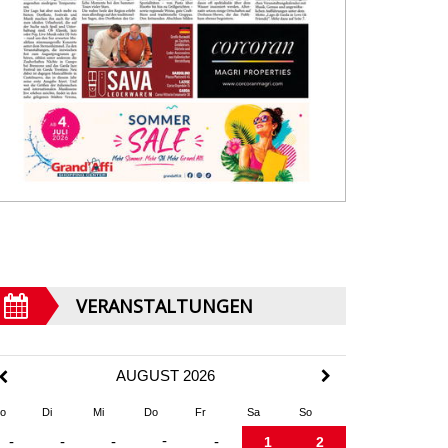
VERANSTALTUNGEN
AUGUST 2026
o
Di
Mi
Do
Fr
Sa
So
-
-
-
-
-
1
2