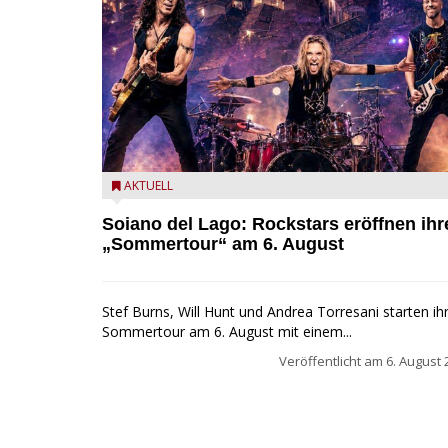
Stef Burns, Will Hunt und Andrea Torresani im Sum
AKTUELL
Rock Explosion Tour
Soiano del Lago: Rockstars eröffnen ihr
„Sommertour“ am 6. August
Stef Burns, Will Hunt und Andrea Torresani starten ih
Sommertour am 6. August mit einem...
Veröffentlicht am
6. August 