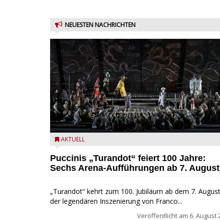
NEUESTEN NACHRICHTEN
Turandot in der Arena von Verona - Ennevi für
AKTUELL
Fondazione Arena di Verona
Puccinis „Turandot“ feiert 100 Jahre:
Sechs Arena-Aufführungen ab 7. August
„Turandot“ kehrt zum 100. Jubiläum ab dem 7. August
der legendären Inszenierung von Franco...
Veröffentlicht am
6. August 