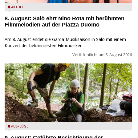
Estate Musicale del Garda: Salò ehrt Nino Rota
AKTUELL
8. August: Salò ehrt Nino Rota mit berühmten
Filmmelodien auf der Piazza Duomo
Am 8. August endet die Garda-Musiksaison in Salò mit einem
Konzert der bekanntesten Filmmusiken...
Veröffentlicht am
8. August 2026
die archäologische Fundstätte Riparo Prà da Stua am Monte
AUSFLÜGE
Baldo
9. August: Geführte Besichtigung der