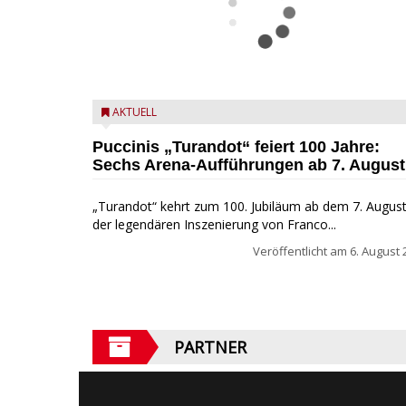
Turandot in der Arena von Verona - Ennevi für
AKTUELL
Fondazione Arena di Verona
Puccinis „Turandot“ feiert 100 Jahre:
Sechs Arena-Aufführungen ab 7. August
„Turandot“ kehrt zum 100. Jubiläum ab dem 7. August
der legendären Inszenierung von Franco...
Veröffentlicht am
6. August 
PARTNER