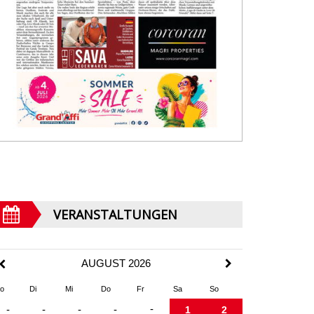
VERANSTALTUNGEN
AUGUST 2026
o
Di
Mi
Do
Fr
Sa
So
-
-
-
-
-
1
2