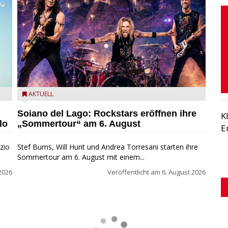
eim
Stef Burns, Will Hunt und Andrea Torresani im Summer
AKTUELL
Rock Explosion Tour
Soiano del Lago: Rockstars eröffnen ihre
K
lo
„Sommertour“ am 6. August
E
zio
Stef Burns, Will Hunt und Andrea Torresani starten ihre
Sommertour am 6. August mit einem...
2026
Veröffentlicht am
6. August 2026