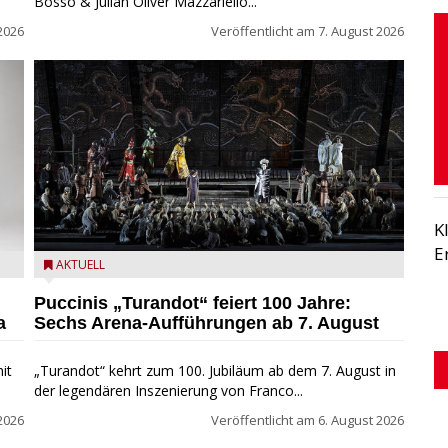
Bosso & Julian Oliver Mazzariello...
2026
Veröffentlicht am
7. August 2026
K
E
t
Turandot in der Arena von Verona - Ennevi für
AKTUELL
Fondazione Arena di Verona
Puccinis „Turandot“ feiert 100 Jahre:
a
Sechs Arena-Aufführungen ab 7. August
it
„Turandot“ kehrt zum 100. Jubiläum ab dem 7. August in
der legendären Inszenierung von Franco...
2026
Veröffentlicht am
6. August 2026