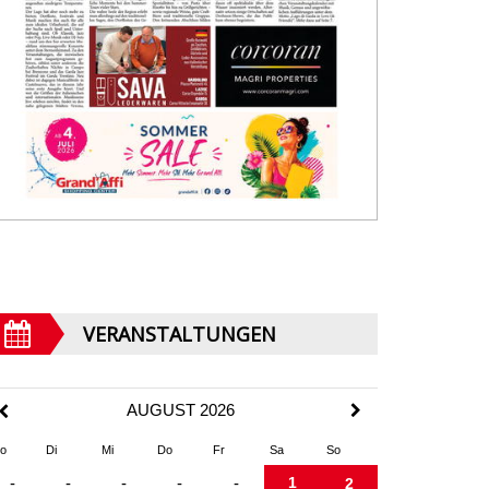
VERANSTALTUNGEN
AUGUST 2026
o
Di
Mi
Do
Fr
Sa
So
1
-
-
-
-
-
2