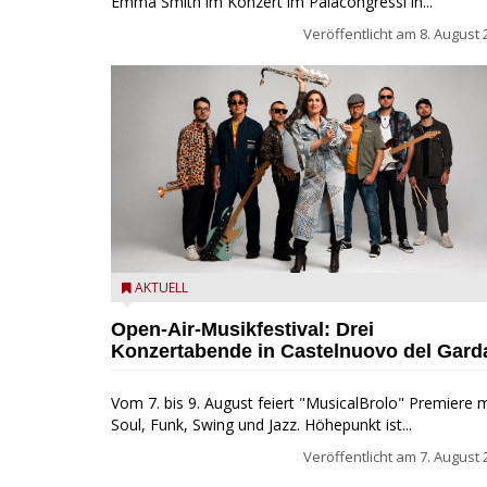
Emma Smith im Konzert im Palacongressi in...
Veröffentlicht am
8. August 
Castelnuovo del Garda: Die "Dirotta su Cuba" zu Gas
AKTUELL
beim MusicalBrolo
Open-Air-Musikfestival: Drei
Konzertabende in Castelnuovo del Gard
Vom 7. bis 9. August feiert "MusicalBrolo" Premiere m
Soul, Funk, Swing und Jazz. Höhepunkt ist...
Veröffentlicht am
7. August 