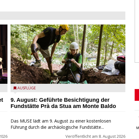
die archäologische Fundstätte Riparo Prà da Stua am
AUSFLÜGE
Monte Baldo
et
9. August: Geführte Besichtigung der
Fundstätte Prà da Stua am Monte Baldo
Das MUSE lädt am 9. August zu einer kostenlosen
Führung durch die archäologische Fundstätte...
M
2026
Veröffentlicht am
8. August 2026