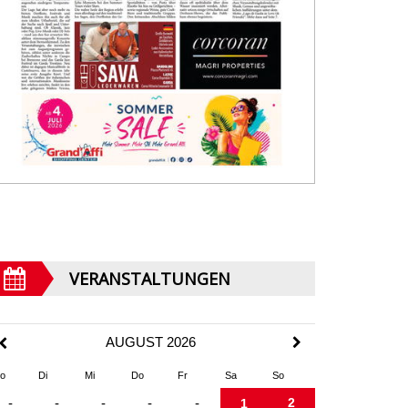
VERANSTALTUNGEN
AUGUST 2026
o
Di
Mi
Do
Fr
Sa
So
2
-
-
-
-
-
1