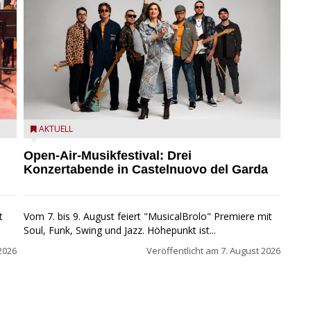
Castelnuovo del Garda: Die "Dirotta su Cuba" zu Gast
AKTUELL
beim MusicalBrolo
Open-Air-Musikfestival: Drei
Konzertabende in Castelnuovo del Garda
t
Vom 7. bis 9. August feiert "MusicalBrolo" Premiere mit
Soul, Funk, Swing und Jazz. Höhepunkt ist...
2026
Veröffentlicht am
7. August 2026