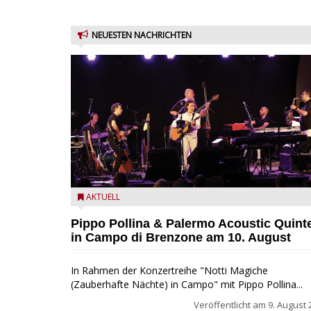
NEUESTEN NACHRICHTEN
Pippo Pollina im Konzert mit dem Palermo Acoustic
AKTUELL
Quintet
Pippo Pollina & Palermo Acoustic Quint
in Campo di Brenzone am 10. August
In Rahmen der Konzertreihe "Notti Magiche
(Zauberhafte Nächte) in Campo" mit Pippo Pollina...
Veröffentlicht am
9. August 