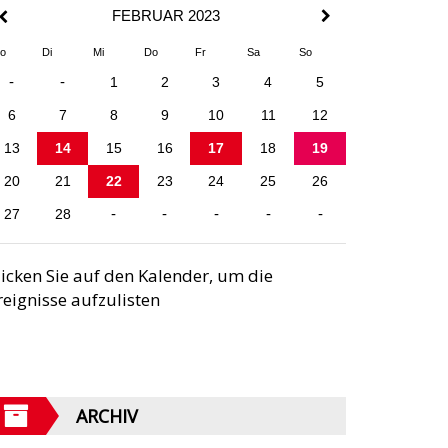
FEBRUAR 2023
o
Di
Mi
Do
Fr
Sa
So
-
-
1
2
3
4
5
6
7
8
9
10
11
12
13
14
15
16
17
18
19
20
21
22
23
24
25
26
27
28
-
-
-
-
-
licken Sie auf den Kalender, um die
reignisse aufzulisten
ARCHIV