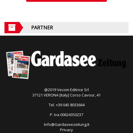
PARTNER
@2019 Vecom Editrice Srl
37121 VERONA [Italy] Corso Cavour, 41
Tel. +39 045 8033664
P. Iva 00624350237
Info@Gardaseezeitung.It
Privacy