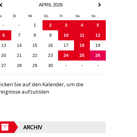
APRIL 2026
o
Di
Mi
Do
Fr
Sa
So
-
-
1
2
3
4
5
6
7
8
9
10
11
12
13
14
15
16
17
18
19
20
21
22
23
24
25
26
27
28
29
30
-
-
-
licken Sie auf den Kalender, um die
reignisse aufzulisten
ARCHIV