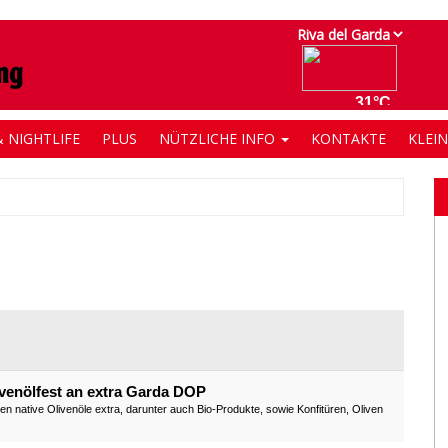
 NIGHTLIFE
PLUS
NÜTZLICHE INFO
KONTAKTE
KLEI
ivenölfest an extra Garda DOP
 native Olivenöle extra, darunter auch Bio-Produkte, sowie Konfitüren, Oliven