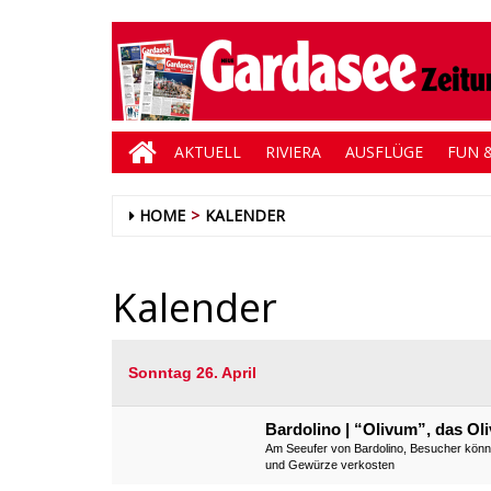
AKTUELL
RIVIERA
AUSFLÜGE
FUN &
HOME
KALENDER
Kalender
Sonntag 26. April
Bardolino | “Olivum”, das Ol
Am Seeufer von Bardolino, Besucher können
und Gewürze verkosten