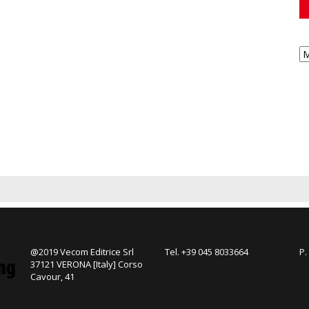
@2019 Vecom Editrice Srl
Tel. +39 045 8033664
P.
37121 VERONA [Italy] Corso
Cavour, 41