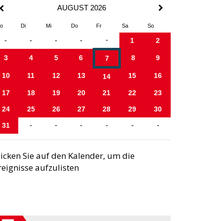
AUGUST 2026
o
Di
Mi
Do
Fr
Sa
So
-
-
-
-
-
1
2
3
4
5
6
8
9
7
10
11
12
13
15
16
14
17
18
19
20
21
22
23
24
25
26
27
28
29
30
31
-
-
-
-
-
-
licken Sie auf den Kalender, um die
reignisse aufzulisten