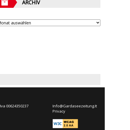
ARCHIV
 Iva 00624350237
Info@Gardaseezeitung.It
Privacy