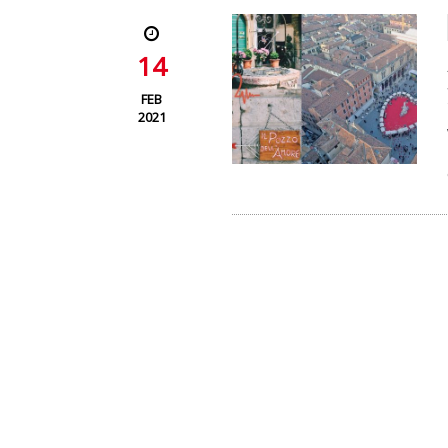
14
FEB
2021