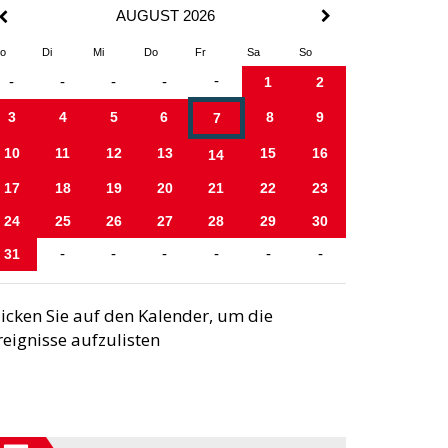
AUGUST 2026
o
Di
Mi
Do
Fr
Sa
So
-
-
-
-
-
1
2
3
4
5
6
8
9
7
10
11
12
13
15
16
14
17
18
19
20
21
22
23
24
25
26
27
28
29
30
31
-
-
-
-
-
-
licken Sie auf den Kalender, um die
reignisse aufzulisten