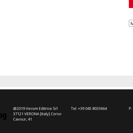
@2019 Vecom Editrice Srl
Tel. +39 045 8033664
P.
37121 VERONA [Italy] Corso
Cavour, 41