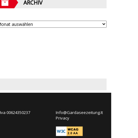
ARCHIV
 Iva 00624350237
Info@Gardaseezeitung.It
Privacy