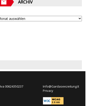
ARCHIV
 Iva 00624350237
Info@Gardaseezeitung.It
Privacy