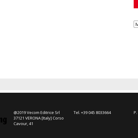
@2019 Vecom Editrice Srl
Tel. +39 045 8033664
P.
37121 VERONA [Italy] Corso
Cavour, 41