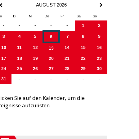
AUGUST 2026
o
Di
Mi
Do
Fr
Sa
So
-
-
-
-
-
1
2
3
4
5
7
8
9
6
10
11
12
14
15
16
13
17
18
19
20
21
22
23
24
25
26
27
28
29
30
31
-
-
-
-
-
-
licken Sie auf den Kalender, um die
reignisse aufzulisten