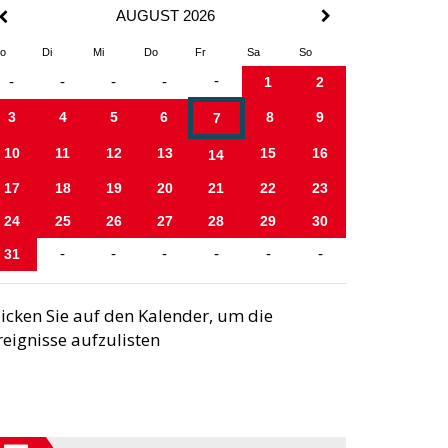
AUGUST 2026
o
Di
Mi
Do
Fr
Sa
So
-
-
-
-
-
1
2
3
4
5
6
8
9
7
10
11
12
13
15
16
14
17
18
19
20
21
22
23
24
25
26
27
28
29
30
31
-
-
-
-
-
-
licken Sie auf den Kalender, um die
reignisse aufzulisten