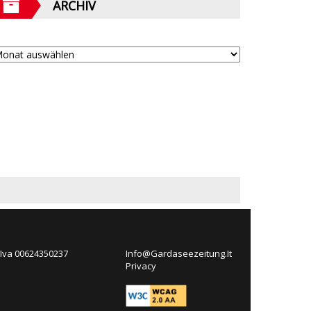
ARCHIV
 Iva 00624350237
Info@Gardaseezeitung.It
Privacy