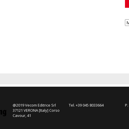
@2019 Vecom Editrice Srl
Tel. +39 045 8033664
P.
37121 VERONA [Italy] Corso
Cavour, 41