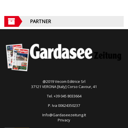
PARTNER
@2019 Vecom Editrice Srl
37121 VERONA [Italy] Corso Cavour, 41
Tel. +39 045 8033664
P. Iva 00624350237
Info@Gardaseezeitung.It
Privacy