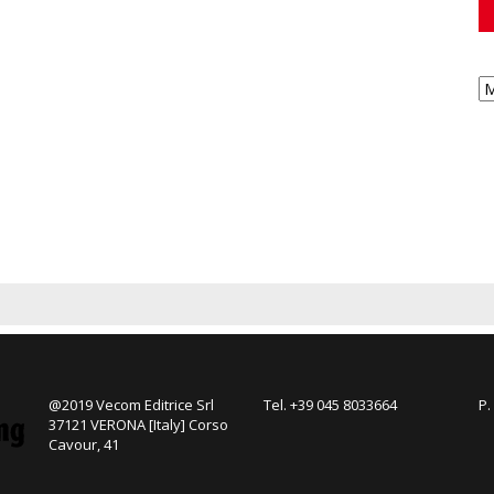
@2019 Vecom Editrice Srl
Tel. +39 045 8033664
P.
37121 VERONA [Italy] Corso
Cavour, 41