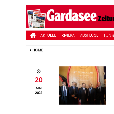
AKTUELL
RIVIERA
AUSFLÜGE
FUN &
HOME
20
MAI
2022