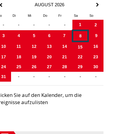
AUGUST 2026
o
Di
Mi
Do
Fr
Sa
So
1
-
-
-
-
-
2
3
4
5
6
7
9
8
10
11
12
13
14
16
15
17
18
19
20
21
22
23
24
25
26
27
28
29
30
31
-
-
-
-
-
-
licken Sie auf den Kalender, um die
reignisse aufzulisten