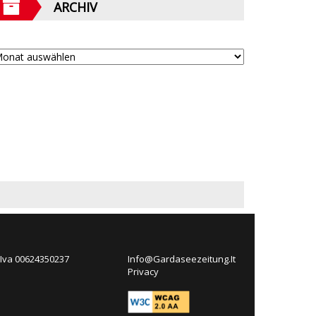
ARCHIV
 Iva 00624350237
Info@Gardaseezeitung.It
Privacy