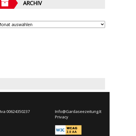
ARCHIV
 Iva 00624350237
Info@Gardaseezeitung.It
Privacy