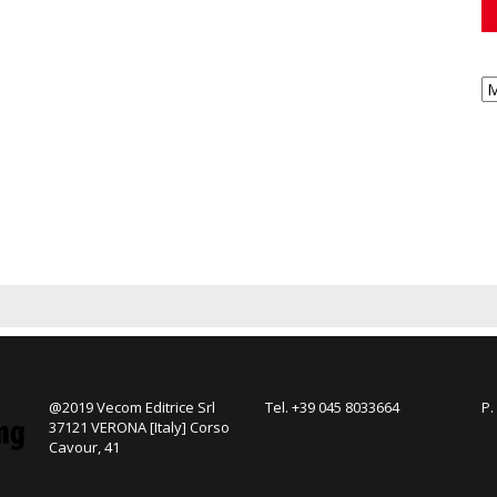
@2019 Vecom Editrice Srl
Tel. +39 045 8033664
P.
37121 VERONA [Italy] Corso
Cavour, 41