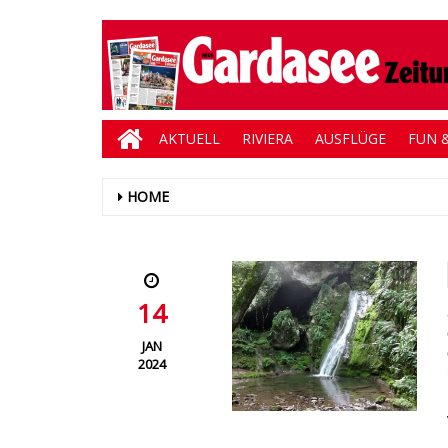
AKTUELL
RIVIERA
AUSFLÜGE
FUN &
HOME
14
JAN
2024