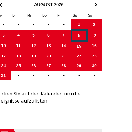
AUGUST 2026
o
Di
Mi
Do
Fr
Sa
So
1
-
-
-
-
-
2
3
4
5
6
7
9
8
10
11
12
13
14
16
15
17
18
19
20
21
22
23
24
25
26
27
28
29
30
31
-
-
-
-
-
-
licken Sie auf den Kalender, um die
reignisse aufzulisten