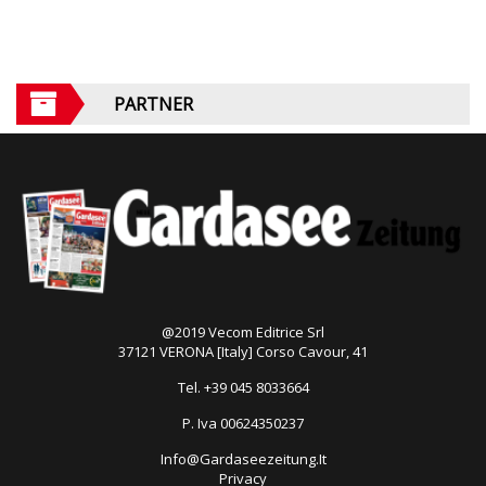
PARTNER
@2019 Vecom Editrice Srl
37121 VERONA [Italy] Corso Cavour, 41
Tel. +39 045 8033664
P. Iva 00624350237
Info@Gardaseezeitung.It
Privacy