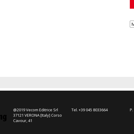
@2019 Vecom Editrice Srl
Tel. +39 045 8033664
P.
37121 VERONA [Italy] Corso
Cavour, 41