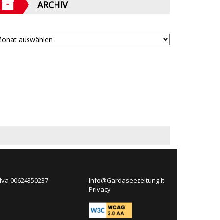
ARCHIV
 Iva 00624350237
Info@Gardaseezeitung.It
Privacy