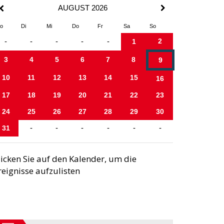
AUGUST 2026
o
Di
Mi
Do
Fr
Sa
So
2
-
-
-
-
-
1
3
4
5
6
7
8
9
10
11
12
13
14
15
16
17
18
19
20
21
22
23
24
25
26
27
28
29
30
31
-
-
-
-
-
-
licken Sie auf den Kalender, um die
reignisse aufzulisten