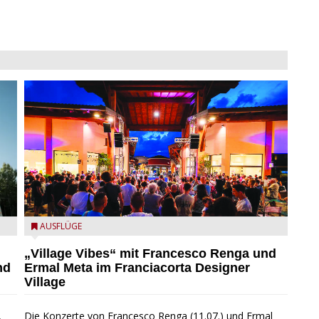
Village Vibes im Franciacorta Designer Village
AUSFLÜGE
„Village Vibes“ mit Francesco Renga und
nd
Ermal Meta im Franciacorta Designer
Village
,
Die Konzerte von Francesco Renga (11.07.) und Ermal