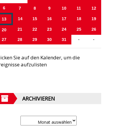
6
7
8
9
10
11
12
14
15
16
17
18
19
13
21
22
23
24
25
26
20
27
28
29
30
31
-
-
licken Sie auf den Kalender, um die
reignisse aufzulisten
ARCHIVIEREN