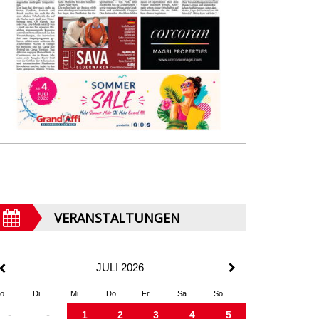
VERANSTALTUNGEN
JULI 2026
o
Di
Mi
Do
Fr
Sa
So
-
-
1
2
3
4
5