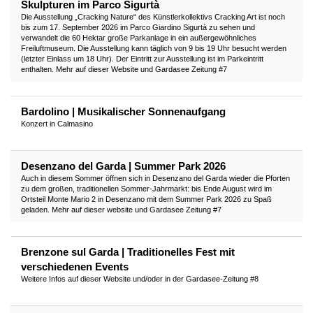
Skulpturen im Parco Sigurtà
Die Ausstellung „Cracking Nature“ des Künstlerkollektivs Cracking Art ist noch
bis zum 17. September 2026 im Parco Giardino Sigurtà zu sehen und
verwandelt die 60 Hektar große Parkanlage in ein außergewöhnliches
Freiluftmuseum. Die Ausstellung kann täglich von 9 bis 19 Uhr besucht werden
(letzter Einlass um 18 Uhr). Der Eintritt zur Ausstellung ist im Parkeintritt
enthalten. Mehr auf dieser Website und Gardasee Zeitung #7
Bardolino | Musikalischer Sonnenaufgang
Konzert in Calmasino
Desenzano del Garda | Summer Park 2026
Auch in diesem Sommer öffnen sich in Desenzano del Garda wieder die Pforten
zu dem großen, traditionellen Sommer-Jahrmarkt: bis Ende August wird im
Ortsteil Monte Mario 2 in Desenzano mit dem Summer Park 2026 zu Spaß
geladen. Mehr auf dieser website und Gardasee Zeitung #7
Brenzone sul Garda | Traditionelles Fest mit
verschiedenen Events
Weitere Infos auf dieser Website und/oder in der Gardasee-Zeitung #8