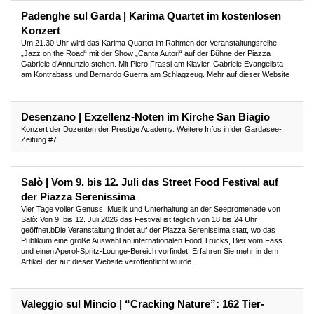
Padenghe sul Garda | Karima Quartet im kostenlosen
Konzert
Um 21.30 Uhr wird das Karima Quartet im Rahmen der Veranstaltungsreihe
„Jazz on the Road“ mit der Show „Canta Autori“ auf der Bühne der Piazza
Gabriele d’Annunzio stehen. Mit Piero Frassi am Klavier, Gabriele Evangelista
am Kontrabass und Bernardo Guerra am Schlagzeug. Mehr auf dieser Website
Desenzano | Exzellenz-Noten im Kirche San Biagio
Konzert der Dozenten der Prestige Academy. Weitere Infos in der Gardasee-
Zeitung #7
Salò | Vom 9. bis 12. Juli das Street Food Festival auf
der Piazza Serenissima
Vier Tage voller Genuss, Musik und Unterhaltung an der Seepromenade von
Salò: Von 9. bis 12. Juli 2026 das Festival ist täglich von 18 bis 24 Uhr
geöffnet.bDie Veranstaltung findet auf der Piazza Serenissima statt, wo das
Publikum eine große Auswahl an internationalen Food Trucks, Bier vom Fass
und einen Aperol-Spritz-Lounge-Bereich vorfindet. Erfahren Sie mehr in dem
Artikel, der auf dieser Website veröffentlicht wurde.
Valeggio sul Mincio | “Cracking Nature”: 162 Tier-