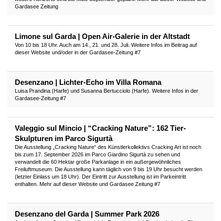
Gardasee Zeitung
Limone sul Garda | Open Air-Galerie in der Altstadt
Von 10 bis 18 Uhr. Auch am 14., 21. und 28. Juli. Weitere Infos im Beitrag auf
dieser Website und/oder in der Gardasee-Zeitung #7
Desenzano | Lichter-Echo im Villa Romana
Luisa Prandina (Harfe) und Susanna Bertucciolo (Harfe). Weitere Infos in der
Gardasee-Zeitung #7
Valeggio sul Mincio | “Cracking Nature”: 162 Tier-
Skulpturen im Parco Sigurtà
Die Ausstellung „Cracking Nature“ des Künstlerkollektivs Cracking Art ist noch
bis zum 17. September 2026 im Parco Giardino Sigurtà zu sehen und
verwandelt die 60 Hektar große Parkanlage in ein außergewöhnliches
Freiluftmuseum. Die Ausstellung kann täglich von 9 bis 19 Uhr besucht werden
(letzter Einlass um 18 Uhr). Der Eintritt zur Ausstellung ist im Parkeintritt
enthalten. Mehr auf dieser Website und Gardasee Zeitung #7
Desenzano del Garda | Summer Park 2026