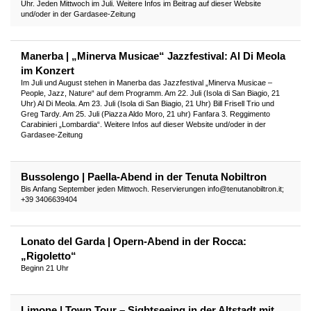
Uhr. Jeden Mittwoch im Juli. Weitere Infos im Beitrag auf dieser Website
und/oder in der Gardasee-Zeitung
Manerba | „Minerva Musicae“ Jazzfestival: Al Di Meola
im Konzert
Im Juli und August stehen in Manerba das Jazzfestival „Minerva Musicae –
People, Jazz, Nature“ auf dem Programm. Am 22. Juli (Isola di San Biagio, 21
Uhr) Al Di Meola. Am 23. Juli (Isola di San Biagio, 21 Uhr) Bill Frisell Trio und
Greg Tardy. Am 25. Juli (Piazza Aldo Moro, 21 uhr) Fanfara 3. Reggimento
Carabinieri „Lombardia“. Weitere Infos auf dieser Website und/oder in der
Gardasee-Zeitung
Bussolengo | Paella-Abend in der Tenuta Nobiltron
Bis Anfang September jeden Mittwoch. Reservierungen info@tenutanobiltron.it;
+39 3406639404
Lonato del Garda | Opern-Abend in der Rocca:
„Rigoletto“
Beginn 21 Uhr
Limone | Town Tour – Sightseeing in der Altstadt mit