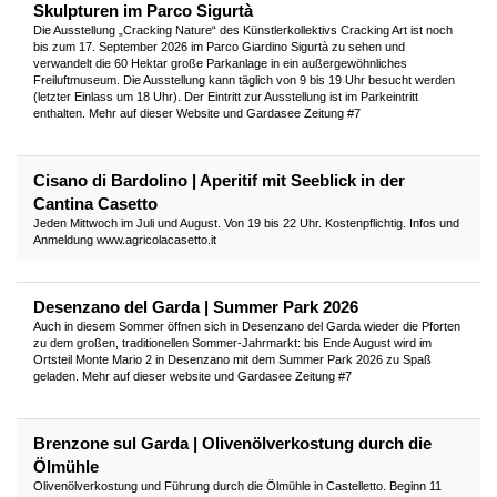
Skulpturen im Parco Sigurtà
Die Ausstellung „Cracking Nature“ des Künstlerkollektivs Cracking Art ist noch
bis zum 17. September 2026 im Parco Giardino Sigurtà zu sehen und
verwandelt die 60 Hektar große Parkanlage in ein außergewöhnliches
Freiluftmuseum. Die Ausstellung kann täglich von 9 bis 19 Uhr besucht werden
(letzter Einlass um 18 Uhr). Der Eintritt zur Ausstellung ist im Parkeintritt
enthalten. Mehr auf dieser Website und Gardasee Zeitung #7
Cisano di Bardolino | Aperitif mit Seeblick in der
Cantina Casetto
Jeden Mittwoch im Juli und August. Von 19 bis 22 Uhr. Kostenpflichtig. Infos und
Anmeldung www.agricolacasetto.it
Desenzano del Garda | Summer Park 2026
Auch in diesem Sommer öffnen sich in Desenzano del Garda wieder die Pforten
zu dem großen, traditionellen Sommer-Jahrmarkt: bis Ende August wird im
Ortsteil Monte Mario 2 in Desenzano mit dem Summer Park 2026 zu Spaß
geladen. Mehr auf dieser website und Gardasee Zeitung #7
Brenzone sul Garda | Olivenölverkostung durch die
Ölmühle
Olivenölverkostung und Führung durch die Ölmühle in Castelletto. Beginn 11