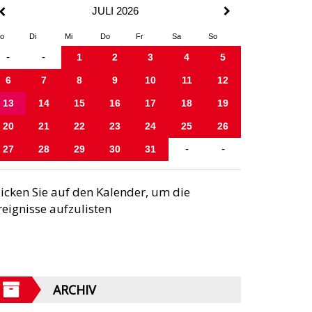
JULI 2026
o
Di
Mi
Do
Fr
Sa
So
-
-
1
2
3
4
5
6
7
8
9
10
11
12
13
14
15
16
17
18
19
20
21
22
23
24
25
26
27
28
29
30
31
-
-
licken Sie auf den Kalender, um die
reignisse aufzulisten
ARCHIV