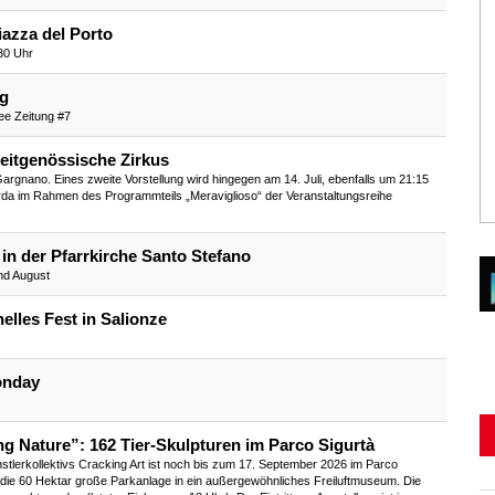
iazza del Porto
.30 Uhr
rg
ee Zeitung #7
eitgenössische Zirkus
 Gargnano. Eines zweite Vorstellung wird hingegen am 14. Juli, ebenfalls um 21:15
da im Rahmen des Programmteils „Meraviglioso“ der Veranstaltungsreihe
in der Pfarrkirche Santo Stefano
nd August
nelles Fest in Salionze
onday
ng Nature”: 162 Tier-Skulpturen im Parco Sigurtà
stlerkollektivs Cracking Art ist noch bis zum 17. September 2026 im Parco
 die 60 Hektar große Parkanlage in ein außergewöhnliches Freiluftmuseum. Die