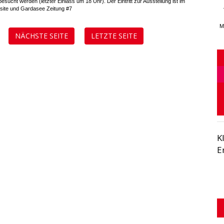
esucht werden (letzter Einlass um 18 Uhr). Der Eintritt zur Ausstellung ist im
ebsite und Gardasee Zeitung #7
M
NÄCHSTE SEITE
LETZTE SEITE
K
E