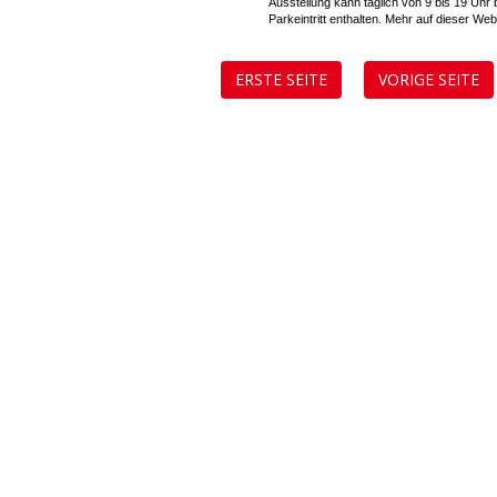
Ausstellung kann täglich von 9 bis 19 Uhr b
Parkeintritt enthalten. Mehr auf dieser W
ERSTE SEITE
VORIGE SEITE