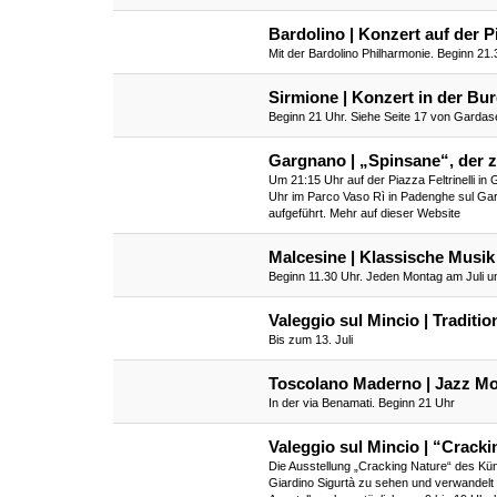
Bardolino | Konzert auf der P
Mit der Bardolino Philharmonie. Beginn 21
Sirmione | Konzert in der Bu
Beginn 21 Uhr. Siehe Seite 17 von Gardas
Gargnano | „Spinsane“, der z
Um 21:15 Uhr auf der Piazza Feltrinelli in
Uhr im Parco Vaso Rì in Padenghe sul Gar
aufgeführt. Mehr auf dieser Website
Malcesine | Klassische Musik 
Beginn 11.30 Uhr. Jeden Montag am Juli u
Valeggio sul Mincio | Traditio
Bis zum 13. Juli
Toscolano Maderno | Jazz M
In der via Benamati. Beginn 21 Uhr
Valeggio sul Mincio | “Cracki
Die Ausstellung „Cracking Nature“ des Kün
Giardino Sigurtà zu sehen und verwandelt