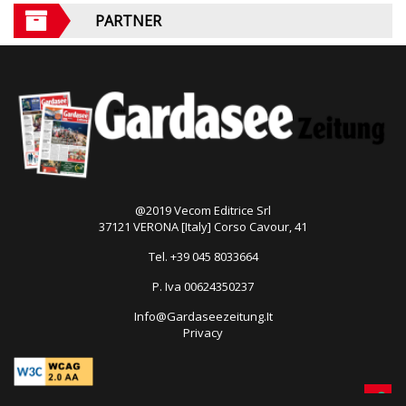
PARTNER
@2019 Vecom Editrice Srl
37121 VERONA [Italy] Corso Cavour, 41
Tel. +39 045 8033664
P. Iva 00624350237
Info@Gardaseezeitung.It
Privacy
Open