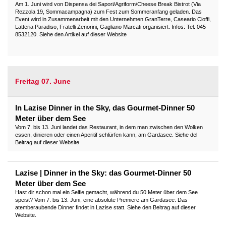
Am 1. Juni wird von Dispensa dei Sapori/Agriform/Cheese Break Bistrot (Via
Rezzola 19, Sommacampagna) zum Fest zum Sommeranfang geladen. Das
Event wird in Zusammenarbeit mit den Unternehmen GranTerre, Caseario Cioffi,
Latteria Paradiso, Fratelli Zenorini, Gagliano Marcati organisiert. Infos: Tel. 045
8532120. Siehe den Artikel auf dieser Website
Freitag 07. June
In Lazise Dinner in the Sky, das Gourmet-Dinner 50
Meter über dem See
Vom 7. bis 13. Juni landet das Restaurant, in dem man zwischen den Wolken
essen, dinieren oder einen Aperitif schlürfen kann, am Gardasee. Siehe del
Beitrag auf dieser Website
Lazise | Dinner in the Sky: das Gourmet-Dinner 50
Meter über dem See
Hast dir schon mal ein Selfie gemacht, während du 50 Meter über dem See
speist? Vom 7. bis 13. Juni, eine absolute Premiere am Gardasee: Das
atemberaubende Dinner findet in Lazise statt. Siehe den Beitrag auf dieser
Website.