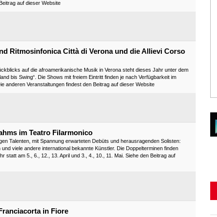
n Beitrag auf dieser Website
nd Ritmosinfonica Città di Verona und die Allievi Corso
kblicks auf die afroamerikanische Musik in Verona steht dieses Jahr unter dem
nd bis Swing“. Die Shows mit freiem Eintritt finden je nach Verfügbarkeit im
Die anderen Veranstaltungen findest den Beitrag auf dieser Website
rahms im Teatro Filarmonico
ungen Talenten, mit Spannung erwarteten Debüts und herausragenden Solisten:
und viele andere international bekannte Künstler. Die Doppelterminen finden
tatt am 5., 6., 12., 13. April und 3., 4., 10., 11. Mai. Siehe den Beitrag auf
ranciacorta in Fiore