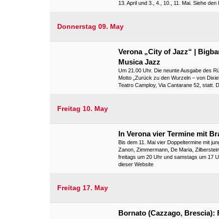
13. April und 3., 4., 10., 11. Mai. Siehe de
Donnerstag 09. May
Verona „City of Jazz“ | Bigba
Musica Jazz
Um 21.00 Uhr. Die neunte Ausgabe des Rüc
Motto „Zurück zu den Wurzeln – von Dixiela
Teatro Camploy, Via Cantarane 52, statt. 
Freitag 10. May
In Verona vier Termine mit B
Bis dem 11. Mai vier Doppeltermine mit j
Zanon, Zimmermann, De Maria, Zilberstein 
freitags um 20 Uhr und samstags um 17 Uhr s
dieser Website
Freitag 17. May
Bornato (Cazzago, Brescia): F