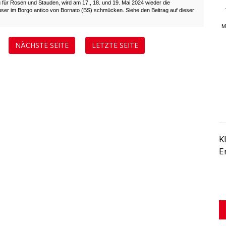
g für Rosen und Stauden, wird am 17., 18. und 19. Mai 2024 wieder die
er im Borgo antico von Bornato (BS) schmücken. Siehe den Beitrag auf dieser
M
NÄCHSTE SEITE
LETZTE SEITE
K
E