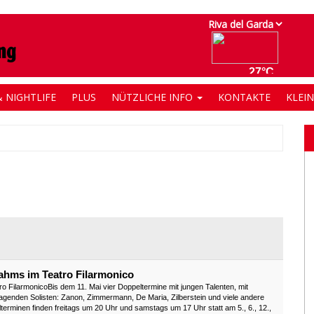
 NIGHTLIFE
PLUS
NÜTZLICHE INFO
KONTAKTE
KLEI
rahms im Teatro Filarmonico
ro FilarmonicoBis dem 11. Mai vier Doppeltermine mit jungen Talenten, mit
genden Solisten: Zanon, Zimmermann, De Maria, Zilberstein und viele andere
lterminen finden freitags um 20 Uhr und samstags um 17 Uhr statt am 5., 6., 12.,