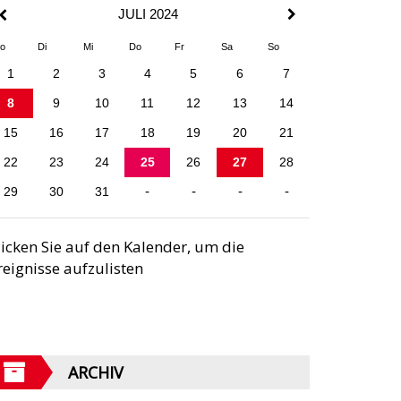
JULI 2024
o
Di
Mi
Do
Fr
Sa
So
1
2
3
4
5
6
7
8
9
10
11
12
13
14
15
16
17
18
19
20
21
22
23
24
25
26
27
28
29
30
31
-
-
-
-
licken Sie auf den Kalender, um die
reignisse aufzulisten
ARCHIV