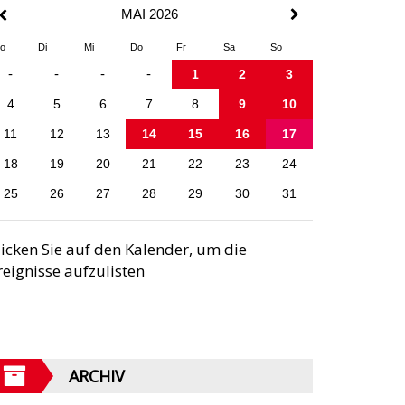
MAI 2026
o
Di
Mi
Do
Fr
Sa
So
-
-
-
-
1
2
3
4
5
6
7
8
9
10
11
12
13
14
15
16
17
18
19
20
21
22
23
24
25
26
27
28
29
30
31
licken Sie auf den Kalender, um die
reignisse aufzulisten
ARCHIV