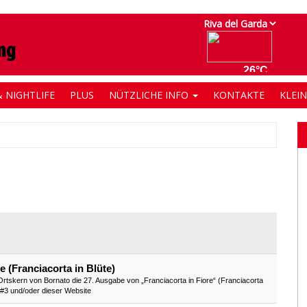
 NIGHTLIFE
PLUS
NÜTZLICHE INFO
KONTAKTE
KLEI
e (Franciacorta in Blüte)
 Ortskern von Bornato die 27. Ausgabe von „Franciacorta in Fiore“ (Franciacorta
g #3 und/oder dieser Website