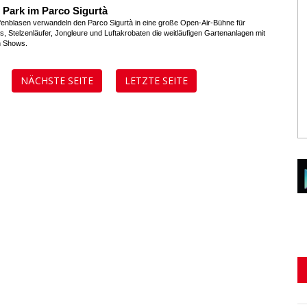
s Park im Parco Sigurtà
fenblasen verwandeln den Parco Sigurtà in eine große Open-Air-Bühne für
, Stelzenläufer, Jongleure und Luftakrobaten die weitläufigen Gartenanlagen mit
n Shows.
NÄCHSTE SEITE
LETZTE SEITE