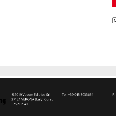
@2019 Vecom Editrice Srl
Tel. +39 045 8033664
P.
37121 VERONA [Italy] Corso
Cavour, 41