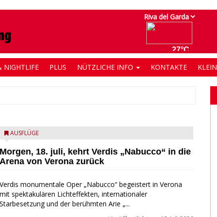
 NIGHTLIFE
PLUS
NÜTZLICHE INFO
KONTAKTE
KLEI
AUSFLÜGE
Morgen, 18. juli, kehrt Verdis „Nabucco“ in die
Arena von Verona zurück
Verdis monumentale Oper „Nabucco“ begeistert in Verona
mit spektakulären Lichteffekten, internationaler
Starbesetzung und der berühmten Arie „...