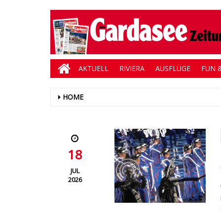
AKTUELL
RIVIERA
AUSFLÜGE
FUN &
HOME
18
JUL
2026