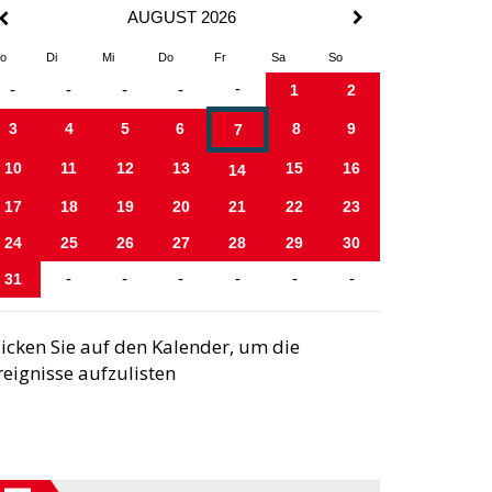
AUGUST 2026
o
Di
Mi
Do
Fr
Sa
So
-
-
-
-
-
1
2
3
4
5
6
8
9
7
10
11
12
13
15
16
14
17
18
19
20
21
22
23
24
25
26
27
28
29
30
31
-
-
-
-
-
-
licken Sie auf den Kalender, um die
reignisse aufzulisten