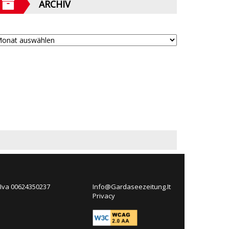
ARCHIV
 Iva 00624350237
Info@Gardaseezeitung.It
Privacy