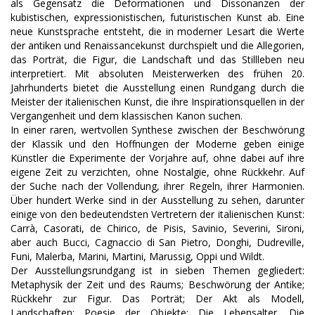
als Gegensatz die Deformationen und Dissonanzen der
kubistischen, expressionistischen, futuristischen Kunst ab. Eine
neue Kunstsprache entsteht, die in moderner Lesart die Werte
der antiken und Renaissancekunst durchspielt und die Allegorien,
das Porträt, die Figur, die Landschaft und das Stillleben neu
interpretiert. Mit absoluten Meisterwerken des frühen 20.
Jahrhunderts bietet die Ausstellung einen Rundgang durch die
Meister der italienischen Kunst, die ihre Inspirationsquellen in der
Vergangenheit und dem klassischen Kanon suchen.
In einer raren, wertvollen Synthese zwischen der Beschwörung
der Klassik und den Hoffnungen der Moderne geben einige
Künstler die Experimente der Vorjahre auf, ohne dabei auf ihre
eigene Zeit zu verzichten, ohne Nostalgie, ohne Rückkehr. Auf
der Suche nach der Vollendung, ihrer Regeln, ihrer Harmonien.
Über hundert Werke sind in der Ausstellung zu sehen, darunter
einige von den bedeutendsten Vertretern der italienischen Kunst:
Carrà, Casorati, de Chirico, de Pisis, Savinio, Severini, Sironi,
aber auch Bucci, Cagnaccio di San Pietro, Donghi, Dudreville,
Funi, Malerba, Marini, Martini, Marussig, Oppi und Wildt.
Der Ausstellungsrundgang ist in sieben Themen gegliedert:
Metaphysik der Zeit und des Raums; Beschwörung der Antike;
Rückkehr zur Figur. Das Porträt; Der Akt als Modell,
Landschaften; Poesie der Objekte; Die Lebensalter. Die