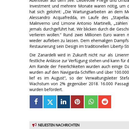
Abenteuer auf dem See. Liebevolle Pflege und Umbau
Investment und mehrere Monate waren nötig, um di
hat sich gelohnt: „Die Wartungsarbeiten an dem Mot
Alessandro Acquafredda, im Laufe des „Stapell
Malinverno und Limone Antonio Martinelli, „zählen
jemals durchgeführt hat. Wir blicken durch die Geschic
verlieren wollen.“ Rund zwei Millionen Euro ware
wieder aufleben zu lassen. Dem ehemaligen Dampfschi
Restaurierung sein Design im traditionellen Liberty-Sti
Die Zanardelli wird in Zukunft nicht nur als Linien
festliche Anlässe zur Verfügung stehen und kann für
Am Rande der Feierlichkeiten wurden auch einige Date
wurden auf den Navigarda-Schiffen und über 100.00
lief es im August“, so der Verwaltungsleiter St
Wachstum von 2% gegenüber 2018. 16.000 Passagier
wurden befördert.
NEUESTEN NACHRICHTEN