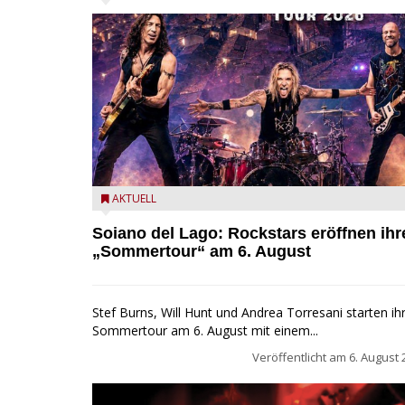
Stef Burns, Will Hunt und Andrea Torresani im Sum
AKTUELL
Rock Explosion Tour
Soiano del Lago: Rockstars eröffnen ihr
„Sommertour“ am 6. August
Stef Burns, Will Hunt und Andrea Torresani starten ih
Sommertour am 6. August mit einem...
Veröffentlicht am
6. August 