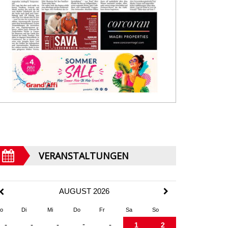
VERANSTALTUNGEN
AUGUST 2026
o
Di
Mi
Do
Fr
Sa
So
-
-
-
-
-
1
2