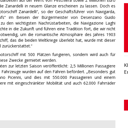
arbeiten auf der Werft von Peschiera sowie 2 Millionen Euro
e Zanardelli in neuem Glanze erscheinen zu lassen. Doch es
orschiff Zanardelli“, so der Geschäftsführer von Navigarda,
aufs“ im Beisein der Bürgermeister von Desenzano Guido
 zu den wichtigsten Nachrüstarbeiten, die Navigazione Laghi
hte in die Zukunft und führen eine Tradition fort, die wir nicht
n notwendig, um die romantische Atmosphäre des Jahres 1903
ff, das die beiden Weltkriege überlebt hat, wurde mit dieser
l zurückerstattet.“
motorschiff mit 500 Plätzen fungieren, sondern wird auch für
 diese Zwecke gemietet werden.
K
n zur letzten Saison veröffentlicht: 2,5 Millionen Passagiere
E
0 Fahrzeuge wurden auf den Fähren befördert. „Besonders gut
efano Picenni, und dies mit 550.000 Passagieren und einem
e mit eingeschränkter Mobilität und auch 62.000 Fahrräder