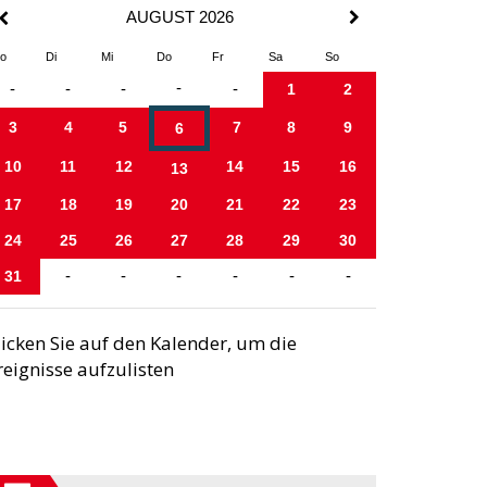
AUGUST 2026
o
Di
Mi
Do
Fr
Sa
So
-
-
-
-
-
1
2
3
4
5
7
8
9
6
10
11
12
14
15
16
13
17
18
19
20
21
22
23
24
25
26
27
28
29
30
31
-
-
-
-
-
-
licken Sie auf den Kalender, um die
reignisse aufzulisten