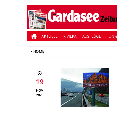
AKTUELL
RIVIERA
AUSFLÜGE
FUN &
HOME
19
NOV
2025