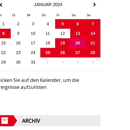
JANUAR 2024
o
Di
Mi
Do
Fr
Sa
So
1
2
3
4
5
6
7
8
9
10
11
12
13
14
15
16
17
18
19
20
21
22
23
24
25
26
27
28
29
30
31
-
-
-
-
licken Sie auf den Kalender, um die
reignisse aufzulisten
ARCHIV