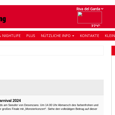
 NIGHTLIFE
PLUS
NÜTZLICHE INFO
KONTAKTE
KLEI
arnival 2024
ands am Seeufer von Desenzano. Um 14.00 Uhr Abmarsch des farbenfrohen und
großes Finale mit „Monsterkonzert“. Siehe den vollstätigen Beitrag auf dieser