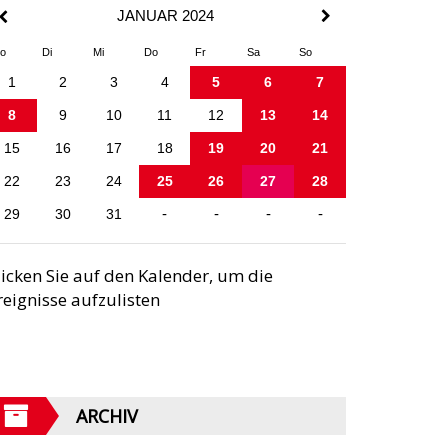
JANUAR 2024
o
Di
Mi
Do
Fr
Sa
So
1
2
3
4
5
6
7
8
9
10
11
12
13
14
15
16
17
18
19
20
21
22
23
24
25
26
27
28
29
30
31
-
-
-
-
licken Sie auf den Kalender, um die
reignisse aufzulisten
ARCHIV