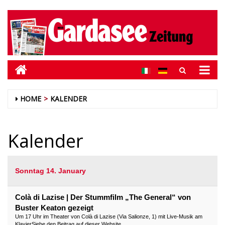
HOME
KALENDER
Kalender
Sonntag 14. January
Colà di Lazise | Der Stummfilm „The General“ von
Buster Keaton gezeigt
Um 17 Uhr im Theater von Colà di Lazise (Via Salionze, 1) mit Live-Musik am
KlavierSiehe den Beitrag auf dieser Website