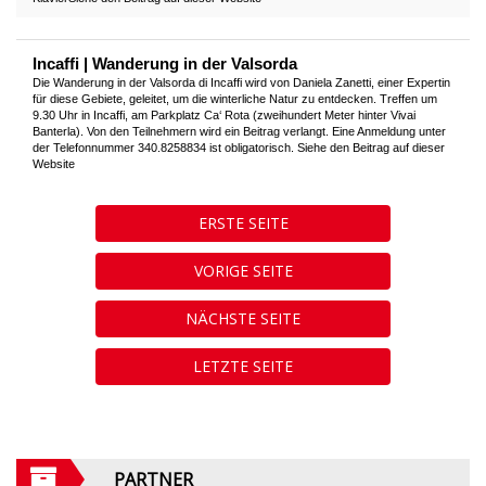
Incaffi | Wanderung in der Valsorda
Die Wanderung in der Valsorda di Incaffi wird von Daniela Zanetti, einer Expertin
für diese Gebiete, geleitet, um die winterliche Natur zu entdecken. Treffen um
9.30 Uhr in Incaffi, am Parkplatz Ca‘ Rota (zweihundert Meter hinter Vivai
Banterla). Von den Teilnehmern wird ein Beitrag verlangt. Eine Anmeldung unter
der Telefonnummer 340.8258834 ist obligatorisch. Siehe den Beitrag auf dieser
Website
ERSTE SEITE
VORIGE SEITE
NÄCHSTE SEITE
LETZTE SEITE
PARTNER