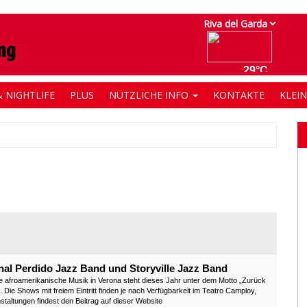
 NIGHTLIFE
PLUS
NÜTZLICHE INFO
KONTAKTE
KLEI
inal Perdido Jazz Band und Storyville Jazz Band
e afroamerikanische Musik in Verona steht dieses Jahr unter dem Motto „Zurück
 Die Shows mit freiem Eintritt finden je nach Verfügbarkeit im Teatro Camploy,
staltungen findest den Beitrag auf dieser Website