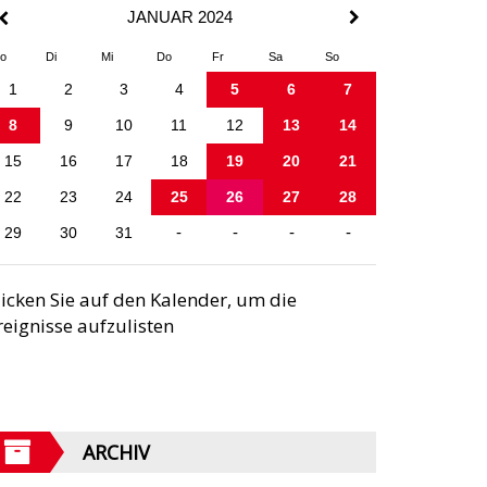
JANUAR 2024
o
Di
Mi
Do
Fr
Sa
So
1
2
3
4
5
6
7
8
9
10
11
12
13
14
15
16
17
18
19
20
21
22
23
24
25
26
27
28
29
30
31
-
-
-
-
licken Sie auf den Kalender, um die
reignisse aufzulisten
ARCHIV