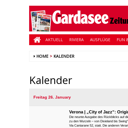
AKTUELL
RIVIERA
AUSFLÜGE
FUN &
HOME
KALENDER
Kalender
Freitag 26. January
Verona | „City of Jazz“: Orig
Die neunte Ausgabe des Rückblicks auf di
zu den Wurzeln – von Dixieland bis Swing“.
Via Cantarane 52, statt. Die anderen Veran