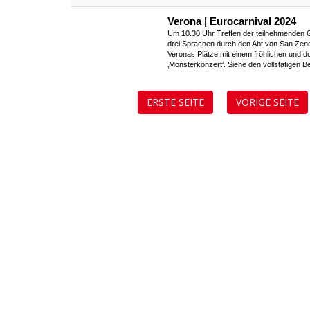
Verona | Eurocarnival 2024
Um 10.30 Uhr Treffen der teilnehmenden
drei Sprachen durch den Abt von San Zeno
Veronas Plätze mit einem fröhlichen und 
‚Monsterkonzert‘. Siehe den vollstätigen B
ERSTE SEITE
VORIGE SEITE