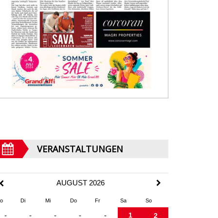
VERANSTALTUNGEN
AUGUST 2026
o
Di
Mi
Do
Fr
Sa
So
1
-
-
-
-
-
2