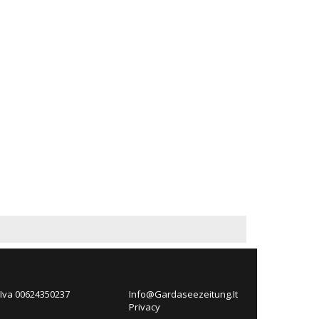
 Iva 00624350237
Info@Gardaseezeitung.It
Privacy