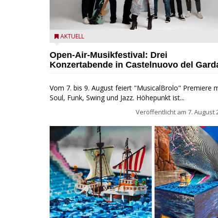
Castelnuovo del Garda: Die "Dirotta su Cuba" zu Gas
AKTUELL
beim MusicalBrolo
Open-Air-Musikfestival: Drei
Konzertabende in Castelnuovo del Gard
Vom 7. bis 9. August feiert "MusicalBrolo" Premiere m
Soul, Funk, Swing und Jazz. Höhepunkt ist...
Veröffentlicht am
7. August 