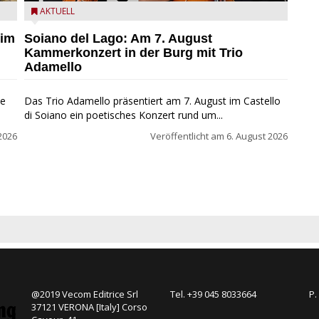
ND
Trio Adamello
AKTUELL
 im
Soiano del Lago: Am 7. August
Kammerkonzert in der Burg mit Trio
Adamello
ie
Das Trio Adamello präsentiert am 7. August im Castello
di Soiano ein poetisches Konzert rund um...
2026
Veröffentlicht am
6. August 2026
@2019 Vecom Editrice Srl
Tel. +39 045 8033664
P.
37121 VERONA [Italy] Corso