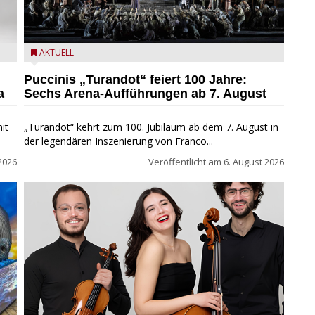
t
Turandot in der Arena von Verona - Ennevi für
AKTUELL
Fondazione Arena di Verona
Puccinis „Turandot“ feiert 100 Jahre:
a
Sechs Arena-Aufführungen ab 7. August
it
„Turandot“ kehrt zum 100. Jubiläum ab dem 7. August in
der legendären Inszenierung von Franco...
2026
Veröffentlicht am
6. August 2026