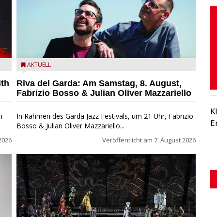
zz
Fabrizio Bosso & Julian Oliver Mazzariello zu Gast beim
AKTUELL
Garda Jazz Festival
ith
Riva del Garda: Am Samstag, 8. August,
Fabrizio Bosso & Julian Oliver Mazzariello
K
n
In Rahmen des Garda Jazz Festivals, um 21 Uhr, Fabrizio
E
Bosso & Julian Oliver Mazzariello...
2026
Veröffentlicht am
7. August 2026