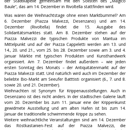
der Stadtkapelle gemeinsam mit den Solisten des „Magico
Baule“, das am 14. Dezember in Rivoltella stattfinden wird.
Was wären die Weihnachtstage ohne einen Marktbummel? Am
6. Dezember (Piazza Malvezzi, Desenzano) und am 14.
Dezember (Rivoltella) findet die 15. Ausgabe des
Solidaritätsmarktes statt. Am 8. Dezember stehen auf der
Piazza Malvezzi die typischen Produkte von Mantua im
Mittelpunkt und auf der Piazza Cappeletti werden am 13. und
14., 20. und 21., vom 25. bis 28. Dezember sowie am 3. und 4.
Januar Märkte mit typischen Produkten und Kunsthandwerk
organisiert. Am 7. Dezember findet außerdem – wie jeden
ersten Sonntag des Monats – der Antiquitätenmarkt auf der
Piazza Malvezzi statt. Und natürlich wird auch im Dezember der
beliebte Bio-Markt am Seeufer Batttisti organisiert (6., 7. und 8.
sowie 20. und 21. Dezember).
Weihnachten ist Synonym für Krippenausstellungen. Auch in
Desenzano ist dies nicht anders. In der städtischen Galerie läuft
vom 20. Dezember bis zum 11. Januar eine der Krippenkunst
gewidmete Ausstellung und am alten Hafen ist bis zum 14.
Januar die traditionelle schwimmende Krippe zu sehen.
Weitere weihnachtliche Veranstaltungen sind am 14. Dezember
das Röstkastanien-Fest auf der Piazza Malvezzi, die