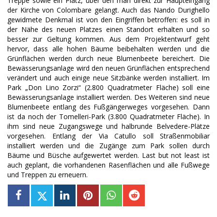
Treppe sowie ein Platz, über den man direkt zur Haupteingang
der Kirche von Colombare gelangt. Auch das Nando Durighello
gewidmete Denkmal ist von den Eingriffen betroffen: es soll in
der Nähe des neuen Platzes einen Standort erhalten und so
besser zur Geltung kommen. Aus dem Projektentwurf geht
hervor, dass alle hohen Bäume beibehalten werden und die
Grünflächen werden durch neue Blumenbeete bereichert. Die
Bewässerungsanlage wird den neuen Grünflächen entsprechend
verändert und auch einige neue Sitzbänke werden installiert. Im
Park „Don Lino Zorzi“ (2.800 Quadratmeter Fläche) soll eine
Bewässerungsanlage installiert werden. Des Weiteren sind neue
Blumenbeete entlang des Fußgängerweges vorgesehen. Dann
ist da noch der Tomelleri-Park (3.800 Quadratmeter Fläche). In
ihm sind neue Zugangswege und halbrunde Belvedere-Plätze
vorgesehen. Entlang der Via Catullo soll Straßenmobiliar
installiert werden und die Zugänge zum Park sollen durch
Bäume und Büsche aufgewertet werden. Last but not least ist
auch geplant, die vorhandenen Rasenflächen und alle Fußwege
und Treppen zu erneuern.